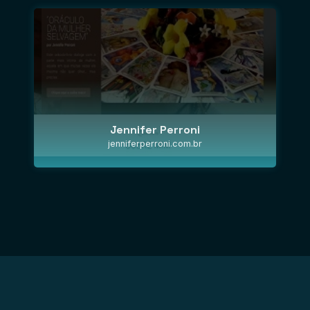
Jennifer Perroni
jenniferperroni.com.br