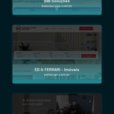
BW Soluções
bwsolucoes.com.br
ED & FERRARI - Imóveis
edferrari.com.br