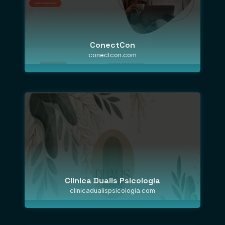
ConectCon
conectcon.com
Clinica Dualis Psicologia
clinicadualispsicologia.com