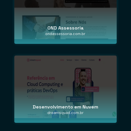
OND Assessoria
ondassessoria.com.br
Desenvolvimento em Nuvem
dreamsquad.com.br